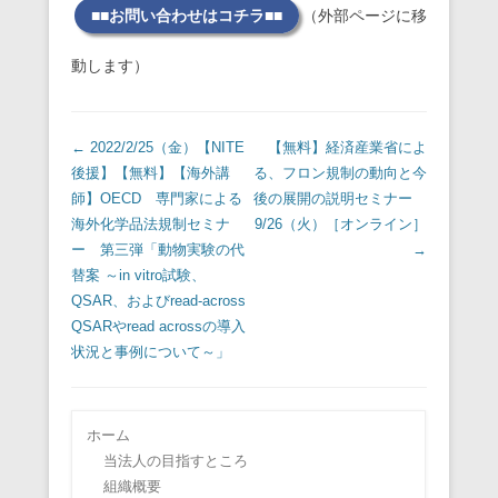
■■お問い合わせはコチラ■■
（外部ページに移
動します）
投稿ナビゲーション
←
2022/2/25（金）【NITE
【無料】経済産業省によ
後援】【無料】【海外講
る、フロン規制の動向と今
師】OECD 専門家による
後の展開の説明セミナー
海外化学品法規制セミナ
9/26（火）［オンライン］
ー 第三弾「動物実験の代
→
替案 ～in vitro試験、
QSAR、およびread-across
QSARやread acrossの導入
状況と事例について～」
ホーム
当法人の目指すところ
組織概要