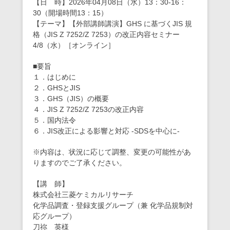
【日 時】2026年04月08日（水）13：30-16：
30（開場時間13：15）
【テーマ】【外部講師講演】GHS に基づくJIS 規
格（JIS Z 7252/Z 7253）の改正内容セミナー
4/8（水）［オンライン］
■要旨
１．はじめに
２．GHSとJIS
３．GHS（JIS）の概要
４．JIS Z 7252/Z 7253の改正内容
５．国内法令
６．JIS改正による影響と対応 -SDSを中心に-
※内容は、状況に応じて調整、変更の可能性があ
りますのでご了承ください。
【講 師】
株式会社三菱ケミカルリサーチ
化学品調査・登録支援グループ（兼 化学品規制対
応グループ）
刀祢 英様