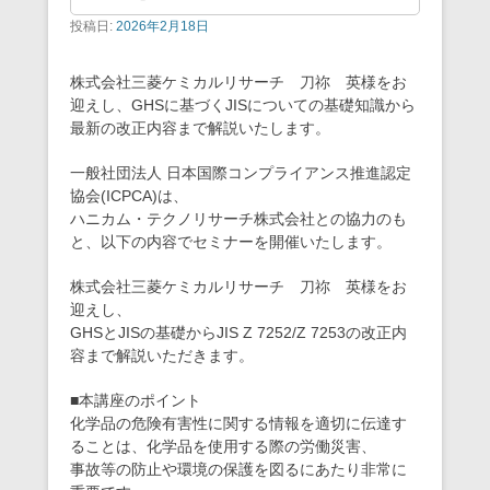
投稿日:
2026年2月18日
株式会社三菱ケミカルリサーチ 刀祢 英様をお
迎えし、GHSに基づくJISについての基礎知識から
最新の改正内容まで解説いたします。
一般社団法人 日本国際コンプライアンス推進認定
協会(ICPCA)は、
ハニカム・テクノリサーチ株式会社との協力のも
と、以下の内容でセミナーを開催いたします。
株式会社三菱ケミカルリサーチ 刀祢 英様をお
迎えし、
GHSとJISの基礎からJIS Z 7252/Z 7253の改正内
容まで解説いただきます。
■本講座のポイント
化学品の危険有害性に関する情報を適切に伝達す
ることは、化学品を使用する際の労働災害、
事故等の防止や環境の保護を図るにあたり非常に