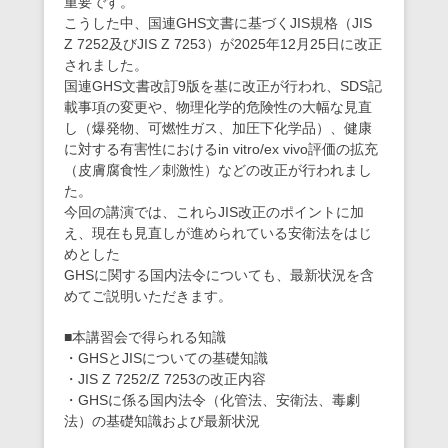
重要です。
こうした中、国連GHS文書に基づくJIS規格（JIS
Z 7252及びJIS Z 7253）が2025年12月25日に改正
されました。
国連GHS文書改訂9版を基に改正が行われ、SDS記
載事項の変更や、物理化学的危険性の大幅な見直
し（爆発物、可燃性ガス、加圧下化学品）、健康
に対する有害性におけるin vitro/ex vivo評価の拡充
（皮膚腐食性／刺激性）などの改正が行われまし
た。
今回の講演では、これらJIS改正のポイントに加
え、現在も見直しが進められている安衛法をはじ
めとした
GHSに関する国内法令についても、最新状況を含
めてご説明いただきます。
■本講習会で得られる知識
・GHSとJISについての基礎知識
・JIS Z 7252/Z 7253の改正内容
・GHSに係る国内法令（化管法、安衛法、毒劇
法）の基礎知識および最新状況