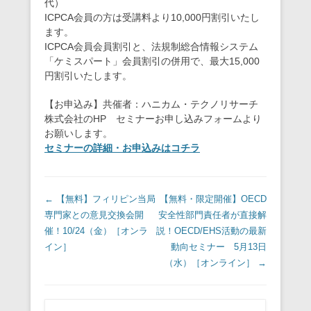
代）
ICPCA会員の方は受講料より10,000円割引いたし
ます。
ICPCA会員会員割引と、法規制総合情報システム
「ケミスパート」会員割引の併用で、最大15,000
円割引いたします。
【お申込み】共催者：ハニカム・テクノリサーチ
株式会社のHP セミナーお申し込みフォームより
お願いします。
セミナーの詳細・お申込みはコチラ
投稿ナビゲーション
←
【無料】フィリピン当局
【無料・限定開催】OECD
専門家との意見交換会開
安全性部門責任者が直接解
催！10/24（金）［オンラ
説！OECD/EHS活動の最新
イン］
動向セミナー 5月13日
（水）［オンライン］
→